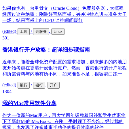
如果你也有一台甲骨文（Oracle Cloud）免费服务器，大概率
经历过这种绝望：刚装好宝塔面板，兴冲冲地点进去准备大干
一场，结果面板上的 CPU 监控瞬间爆红
(edited)
·
/
,
工具
云服务
Linux
30
1
香港银行开户攻略：超详细步骤指南
近年来，随着全球化资产配置的需求增加，越来越多的内地朋
友开始考虑在香港开设银行账户。然而，香港银行的开户流程
和所需资料与内地有所不同，如果准备不足，很容易白跑一
(edited)
·
/
,
银行
银行
开户
130
4
我的Mac常用软件分享
作为一位新的Mac用户，再大学四年级凭着国补和学生优惠拿
下了新款M4的MacBook。在刚上手时踩了不少坑，经过我的
摸索，也发现了许多能事半功倍的提升效率的软件