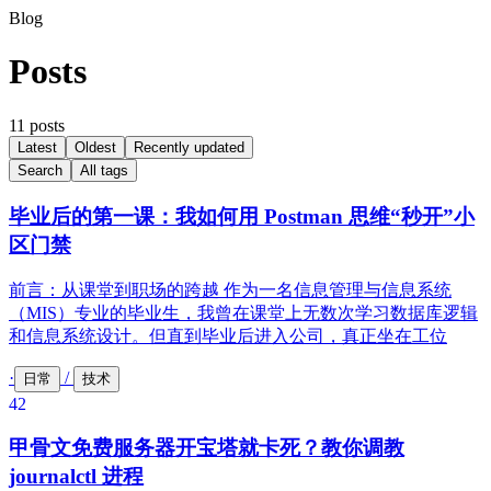
Blog
Posts
11 posts
Latest
Oldest
Recently updated
Search
All tags
毕业后的第一课：我如何用 Postman 思维“秒开”小
区门禁
前言：从课堂到职场的跨越 作为一名信息管理与信息系统
（MIS）专业的毕业生，我曾在课堂上无数次学习数据库逻辑
和信息系统设计。但直到毕业后进入公司，真正坐在工位
·
/
日常
技术
42
甲骨文免费服务器开宝塔就卡死？教你调教
journalctl 进程