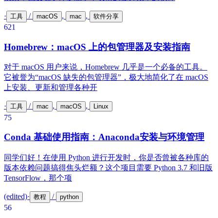
·
/
,
,
工具
macOS
mac
软件分享
62
1
Homebrew：macOS 上的包管理器及安装指南
对于 macOS 用户来说，Homebrew 几乎是一个必备的工具。
它被誉为“macOS 缺失的包管理器”，极大地简化了在 macOS
上安装、更新和管理各种开
·
/
,
,
工具
mac
macOS
Linux
75
Conda 基础使用指南：Anaconda安装与环境管理
同学们好！在使用 Python 进行开发时，你是否曾被各种库的
版本依赖问题搞得焦头烂额？这个项目需要 Python 3.7 和旧版
TensorFlow，那个项
(edited)
·
/
教程
python
56