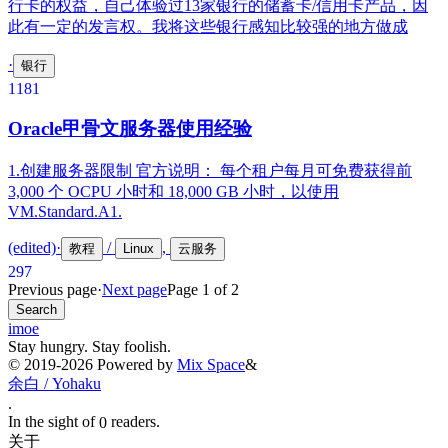
行卡的权益，自己体验过13家银行的储蓄卡/信用卡产品，因
此有一定的发言权。我将这些银行感知比较强的地方做成
·
银行
118
1
Oracle甲骨文服务器使用经验
1.创建服务器限制 官方说明： 每个租户每月可免费获得前
3,000 个 OCPU 小时和 18,000 GB 小时，以使用
VM.Standard.A1.
(edited)
·
/
,
教程
Linux
云服务
297
Previous page
·
Next page
Page 1 of 2
Search
imoe
Stay hungry. Stay foolish.
©
2019-2026
Powered by
Mix Space
&
余白 / Yohaku
.
In the sight of
readers.
0
关于