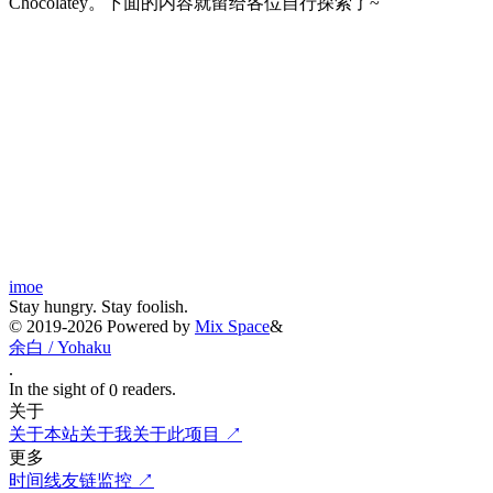
Chocolatey。下面的内容就留给各位自行探索了~
Switch to the legacy comment box
Comment without signing in
Loading...
Loading...
Loading...
Loading...
Loading...
imoe
Stay hungry. Stay foolish.
©
2019-2026
Powered by
Mix Space
&
余白 / Yohaku
.
In the sight of
readers.
0
关于
关于本站
关于我
关于此项目
↗
更多
时间线
友链
监控
↗