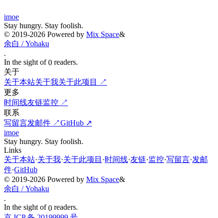
The silent page awaits the waking dawn.
imoe
Stay hungry. Stay foolish.
©
2019-2026
Powered by
Mix Space
&
余白 / Yohaku
.
In the sight of
readers.
0
关于
关于本站
关于我
关于此项目
↗
更多
时间线
友链
监控
↗
联系
写留言
发邮件
↗
GitHub
↗
imoe
Stay hungry. Stay foolish.
Links
关于本站
·
关于我
·
关于此项目
·
时间线
·
友链
·
监控
·
写留言
·
发邮
件
·
GitHub
©
2019-2026
Powered by
Mix Space
&
余白 / Yohaku
.
In the sight of
readers.
0
京 ICP 备 20199999 号