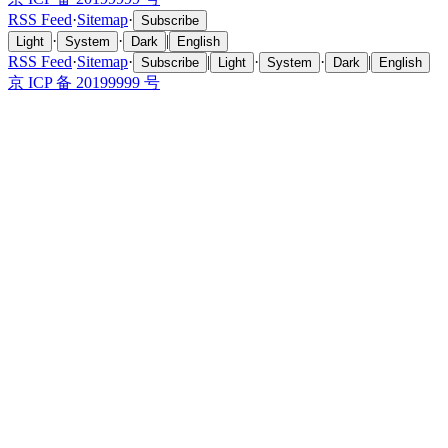
RSS Feed
·
Sitemap
·
Subscribe
·
·
|
Light
System
Dark
English
RSS Feed
·
Sitemap
·
|
·
·
|
Subscribe
Light
System
Dark
English
京 ICP 备 20199999 号